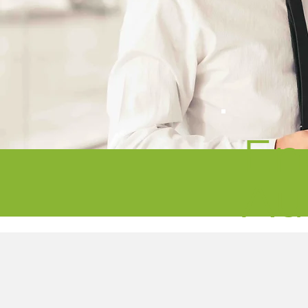
En
Au