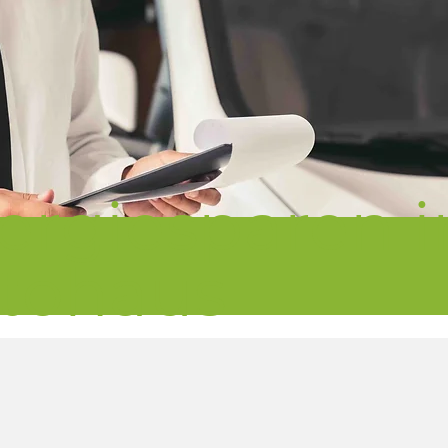
ergiesparen 
tohaus