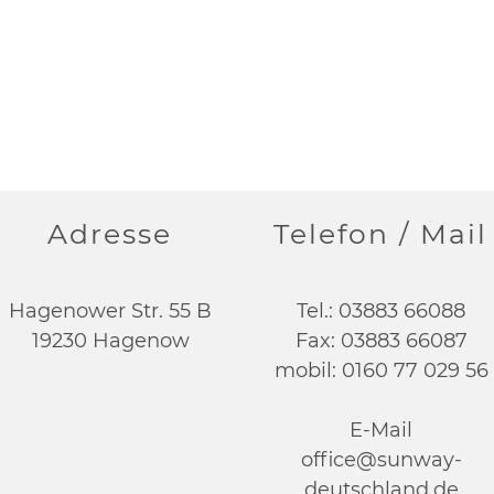
Kontaktieren Sie uns.
Adresse
Telefon / Mail
Hagenower Str. 55 B
Tel.:
03883 66088
19230 Hagenow
Fax: 03883 66087
mobil:
0160 77 029 56
E-Mail
office@sunway-
deutschland.de