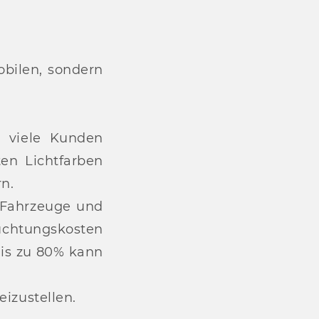
obilen, sondern
 viele Kunden
en Lichtfarben
rn.
r Fahrzeuge und
euchtungskosten
Bis zu 80% kann
izustellen.