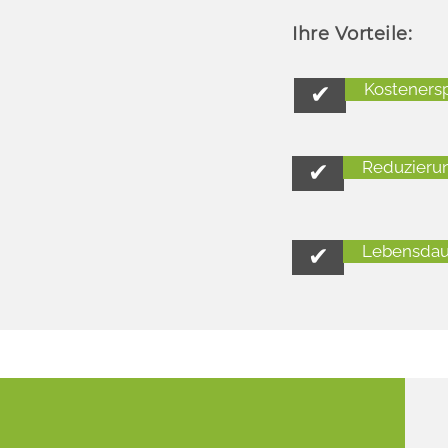
Ihre Vorteile:
✔
Kostenersp
✔
Reduzieru
✔
Lebensdau