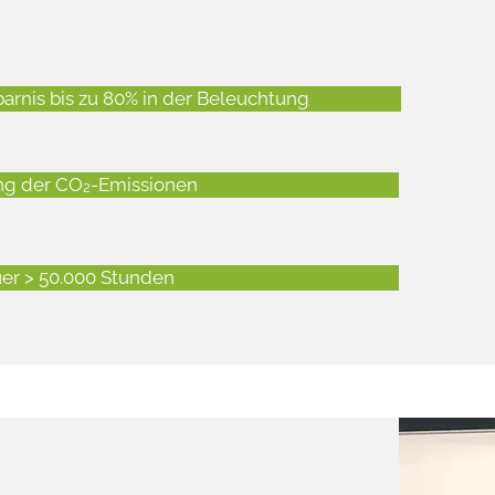
arnis bis zu 80% in der Beleuchtung
ng der CO₂-Emissionen
er > 50.000 Stunden