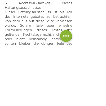
6. Rechtswirksamkeit dieses
Haftungsausschlusses
Dieser Haftungsausschluss ist als Teil
des Internetangebotes zu betrachten,
von dem aus auf diese Seite verwiesen
wurde. Sofern Teile oder einzelne
Formulierungen dieses Textes der
geltenden Rechtslage nicht, nicht mehr
oder nicht vollständig entsprechen
sollten, bleiben die übrigen Teile des
Dokumentes in ihrem Inhalt und ihrer
Gültigkeit davon unberührt.
Kontaktieren Sie uns.
Unternehmen
Sunway Deutschland GmbH
Geschäftsführer